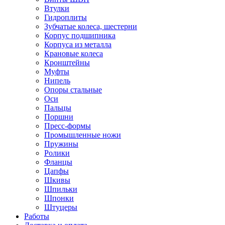
Втулки
Гидроплиты
Зубчатые колеса, шестерни
Корпус подшипника
Корпуса из металла
Крановые колеса
Кронштейны
Муфты
Нипель
Опоры стальные
Оси
Пальцы
Поршни
Пресс-формы
Промышленные ножи
Пружины
Ролики
Фланцы
Цапфы
Шкивы
Шпильки
Шпонки
Штуцеры
Работы