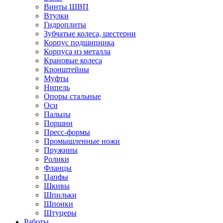
Винты ШВП
Втулки
Гидроплиты
Зубчатые колеса, шестерни
Корпус подшипника
Корпуса из металла
Крановые колеса
Кронштейны
Муфты
Нипель
Опоры стальные
Оси
Пальцы
Поршни
Пресс-формы
Промышленные ножи
Пружины
Ролики
Фланцы
Цапфы
Шкивы
Шпильки
Шпонки
Штуцеры
Работы