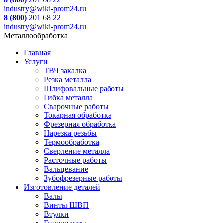
industry@wiki-prom24.ru
8 (800)
201 68 22
industry@wiki-prom24.ru
Металлообработка
Главная
Услуги
ТВЧ закалка
Резка металла
Шлифовальные работы
Гибка металла
Сварочные работы
Токарная обработка
Фрезерная обработка
Нарезка резьбы
Термообработка
Сверление металла
Расточные работы
Вальцевание
Зубофрезерные работы
Изготовление деталей
Валы
Винты ШВП
Втулки
Гидроплиты